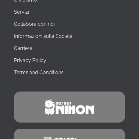
problemi
personali.
Servizi
Non
pensateci
Collabora con noi
due
volte:
Informazioni sulla Società
anche
Carriere
solo
per
Privacy Policy
avere
delle
Terms and Conditions
informazioni,
contattate
i
ragazzi
di
Go!
Go!
Nihon.
Non
ve