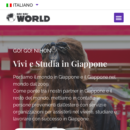
ITALIANO
GO! GO! NIHON
Vivi e Studia in Giappone
Portiamo il mondo in Giappone e il Giappone nel
mondo dal 2009.
Come ponte tra i nostri partner in Giappone e il
resto del mondo, mettiamo in contatto le
persone provenienti dall’estero con servizi e
organizzazioni per assisterli nel vivere, studiare e
lavorare con successo in Giappone.