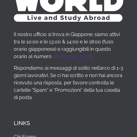
vi
mucho
in
assicuro
las
Giappone!
che
cosas.
😄
nel
Respuestas
team
rápidas
Il nostro ufficio si trova in Giappone; siamo attivi
troverete
y
tra le 10:00 e le 13:00 & 14:00 e le 18:00 (fuso
persone
paso
orario giapponese) e raggiungibili in questo
autentiche,
a
orario al numero
+81 50 5357 5356
.
estremamente
paso
comprensive
explicados
Rispondiamo ai messaggi di solito nell’arco di 1-3
e
claramente.
giorni lavorativi. Se ci hai scritto e non hai ancora
disposte
Sin
ricevuto una risposta, per favore controlla le
a
duda
cartelle “Spam” e “Promozioni” della tua casella
darvi
lo
di posta.
una
recomendaría
mano
a
anche
otras
in
personas
LINKS
caso
di
Chi Siamo