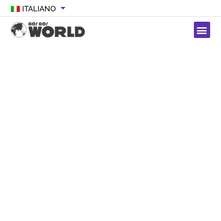
ITALIANO
I NOSTRI SERVIZI
Go! Go! World
La nostra missione è cambiare vite attraverso lo
studio all’estero. Offriamo servizi di supporto per
lo studio all’estero che aiutano le persone nel
loro percorso per vivere e studiare in Giappone,
Corea, Spagna, Italia e Francia, rendendo molto
più semplici i processi spesso confusionari e
complicati.