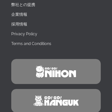
dist
as
pp
ro
ts
弊社との提携
rica
que
ort
s
au
企業情報
rsi
tuvi
o
du
Ja
nell
era
e
ra
po
採用情報
a
facil
pe
nt
n !
co
itó
r
e
Privacy Policy
mpl
muc
av
el
ess
ho
ert
pr
Terms and Conditions
a
las
i
oc
bur
cos
aiu
es
ocr
as.
tat
o.
azia
Res
o
¡Di
gia
pue
co
sfr
ppo
stas
n
ut
nes
rápi
l'is
a
e.
das
cri
al
Oltr
y
zio
m
e a
pas
ne
áxi
que
o a
!In
m
sto,
pas
bo
o