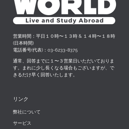
One
ten
with
man
o
!
pi
t
sta
er a
out
de
co
Pa
ng
av
men
un
the
vive
nt
ra
yo
ec
te,
inte
m!
men
en
no
u
pl
pen
rme
t.
ti
so
thr
ais
so
diar
ch
tro
ou
ir
営業時間：平日１０時〜１３時 & １４時〜１８時
che
io
e
s
gh
qu
(日本時間)
il
que
tu
sie
ou
e
電話番号(代表)：
03-6233-8375
loro
ayu
ti
m
t
no
sup
dar
sia
pr
th
us
通常、回答までに１〜３営業日いただいておりま
por
a
tro
e
e
vo
す。まれに少し長くなる場合もございますが、で
to
con
va
es
wh
us
きるだけ早く回答いたします。
sia
el
ta
un
ole
ai
indi
pro
be
pl
pr
do
spe
ces
ne
ac
oc
ns
nsa
o y
co
er
es
da
リンク
bile
res
n il
ac
s!
ns
per
olvi
no
o
vo
弊社について
rius
era
str
m
s
cire
las
o
pa
pr
サービス
a
dud
su
ña
oje