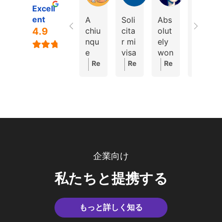
Excell
ent
A
Soli
Abs
Ser
4.9
chiu
cita
olut
vice
nqu
r mi
ely
exc
e
visa
won
elle
deci
de
derf
nt
Re
Re
Re
Re
da
estu
ul
et
sp
sp
sp
sp
di
dian
serv
très
on
on
on
on
intr
te
ice!
rapi
se
se
se
se
apr
con
The
de !
fr
fr
fr
fr
end
Go
y've
L’éq
o
o
o
o
ere
Go
bee
uipe
m
m
m
m
un
Nih
n
m’a
th
th
th
th
pro
on
incr
cco
e
e
e
e
企業向け
gra
es
edi
mp
o
o
o
o
mm
ma
bly
agn
w
w
w
w
私たちと提携する
a di
mej
help
e
ne
ne
ne
ne
stu
or
ful
parf
r:
r:
r:
r:
dio
deci
in
aite
Ci
¡M
He
Bo
もっと詳しく知る
in
sión
mak
men
ao
uc
llo,
njo