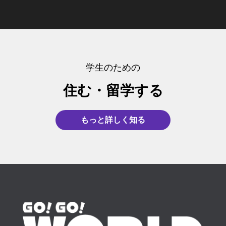
Gia
que
ing
t et
Eli,
ha
th
ur
ppo
pud
my
rest
Gr
s
an
Kir
ne,
e
dre
e
azi
gr
k
ian
con
tom
ams
touj
e
aci
yo
,
sigli
ar.
of
our
mil
as
u
m
o
Hac
stu
s
le
po
for
er
学生のための
viva
erlo
dyin
clair
pe
r
yo
ci
men
por
g
e
r
co
ur
po
住む・留学する
te
mi
abr
sur
la
m
re
ur
di
cue
oad
les
tu
pa
vie
vo
rivo
nta
co
doc
a
rtir
w!
tre
もっと詳しく知る
lger
me
me
ume
re
tu
W
co
si al
pre
true
nts
ce
ex
e'r
m
tea
ocu
. I
néc
nsi
pe
e
m
m
pab
coul
ess
on
rie
ha
en
di
a
dn't
aire
e!
nci
pp
tai
Go!
muc
hav
s.
🙂
a
y
re
Go!
ho,
e
Je
Si
M
to
!
Nih
así
don
rec
a
ari
be
C'
on.
que
e it
om
m
na
hel
es