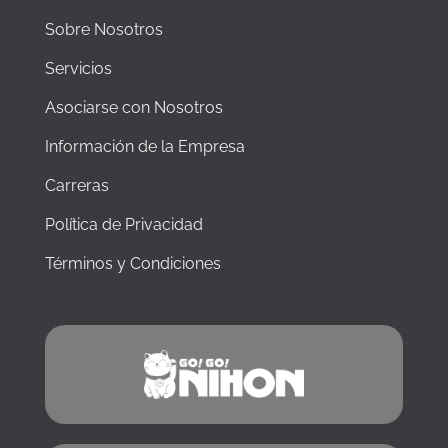
a
term
for
day
Sobre Nosotros
study
the
trip
and
better!
Servicios
out
a
to
taste
Asociarse con Nosotros
Enoshima
of
and
Información de la Empresa
Japan.
Kamakura,
which
Carreras
my
new
Política de Privacidad
friend
Términos y Condiciones
I
made
along
the
way
returned
to
later
on