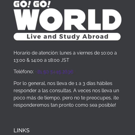
trip
Japan
was
were
for
treated
interesting
the
differently
and
first
or
varied.
time.
held
Overall,
I
back.There
it
highly
were
was
recom
activities
Horario de atención: lunes a viernes de 10:00 a
a
bookin
put
13:00 & 14:00 a 18:00 JST
great
a
on,
experience
study
including
Teléfono:
+81 50 5445 2636
and
trip
a
I
throug
trip
Por lo general, nos lleva de 1 a 3 días hábiles
would
them.
to
responder a las consultas. A veces nos lleva un
highly
Going
the
poco más de tiempo, pero no te preocupes, ¡te
recommend
on
Kanda
responderemos tan pronto como sea posible!
it to
one
Myojin
anyone
might
Bon
looking
change
Odori
for
your
Festival,
LINKS
short
life